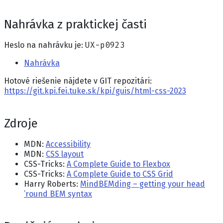
Nahrávka z praktickej časti
Heslo na nahrávku je:
UX-p0923
Nahrávka
Hotové riešenie nájdete v GIT repozitári:
https://git.kpi.fei.tuke.sk/kpi/guis/html-css-2023
Zdroje
MDN:
Accessibility
MDN:
CSS layout
CSS-Tricks:
A Complete Guide to Flexbox
CSS-Tricks:
A Complete Guide to CSS Grid
Harry Roberts:
MindBEMding – getting your head
’round BEM syntax