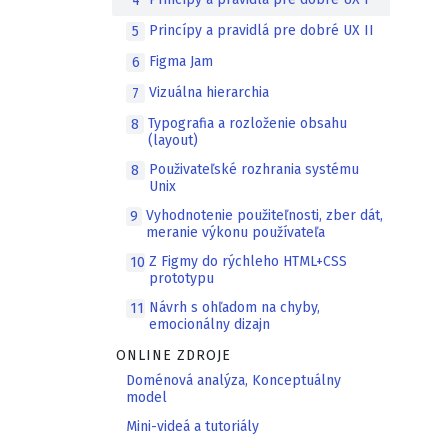
4
Princípy a pravidlá pre dobré UX II
5
Figma Jam
6
Vizuálna hierarchia
7
Typografia a rozloženie obsahu
8
(layout)
Použivateľské rozhrania systému
8
Unix
Vyhodnotenie použiteľnosti, zber dát,
9
meranie výkonu používateľa
Z Figmy do rýchleho HTML+CSS
10
prototypu
Návrh s ohľadom na chyby,
11
emocionálny dizajn
ONLINE ZDROJE
Doménová analýza, Konceptuálny
model
Mini-videá a tutoriály