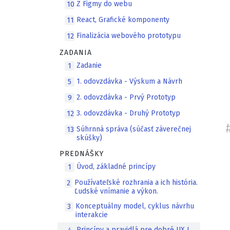
Z Figmy do webu
10
React, Grafické komponenty
11
Finalizácia webového prototypu
12
ZADANIA
Zadanie
1
1. odovzdávka - Výskum a Návrh
5
2. odovzdávka - Prvý Prototyp
9
3. odovzdávka - Druhý Prototyp
12
Súhrnná správa (súčasť záverečnej
13
skúšky)
PREDNÁŠKY
Úvod, základné princípy
1
Používateľské rozhrania a ich história.
2
Ľudské vnímanie a výkon.
Konceptuálny model, cyklus návrhu
3
interakcie
Princípy a pravidlá pre dobré UX I