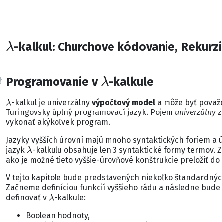
λ
-kalkul: Churchove kódovanie, Rekurz
λ
Programovanie v
-kalkule
λ
-kalkul je univerzálny
výpočtový model
a môže byť považo
Turingovsky úplný programovací jazyk. Pojem
univerzálny
z
vykonať akýkoľvek program.
Jazyky vyšších úrovní majú mnoho syntaktických foriem a ú
λ
jazyk
-kalkulu obsahuje len 3 syntaktické formy termov. Z
ako je možné tieto vyššie-úrovňové konštrukcie preložiť do
V tejto kapitole bude predstavených niekoľko štandardný
Začneme definíciou funkcií vyššieho rádu a následne bud
λ
definovať v
-kalkule:
Boolean hodnoty,