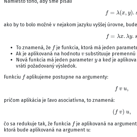
Namiesto toho, aby sme písali
f
=
λ
(
x
,
y
)
.
s
ako by to bolo možné v nejakom jazyku vyššej úrovne, bud
f
=
λ
x
.
λ
y
.
s
f
To znamená, že
je funkcia, ktorá má jeden paramet
v
Ak je aplikovaná na hodnotu
substituuje premennú
y
Nová funkcia má jeden parameter
a keď je aplikov
vráti požadovaný výsledok.
f
Funkciu
aplikujeme postupne na argumenty:
f
v
u
,
pričom aplikácia je ľavo asociatívna, to znamená:
(
f
v
)
u
,
f
čo sa redukuje tak, že funkcia
je aplikovaná na argumen
u
ktorá bude aplikovaná na argument
: