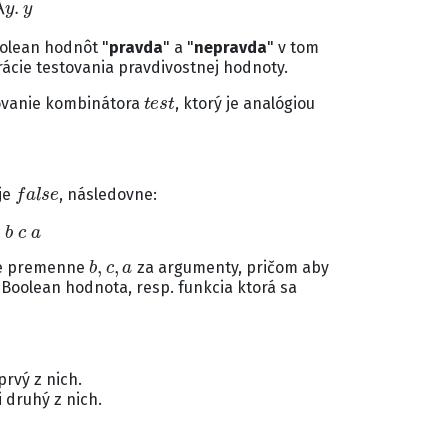
olean hodnôt "
pravda
" a "
nepravda
" v tom
rácie testovania pravdivostnej hodnoty.
t
e
s
t
novanie kombinátora
, ktorý je analógiou
f
a
l
s
e
je
, následovne:
b
c
a
b
,
c
,
a
je premenne
za argumenty, pričom aby
Boolean hodnota, resp. funkcia ktorá sa
prvý z nich.
 druhý z nich.