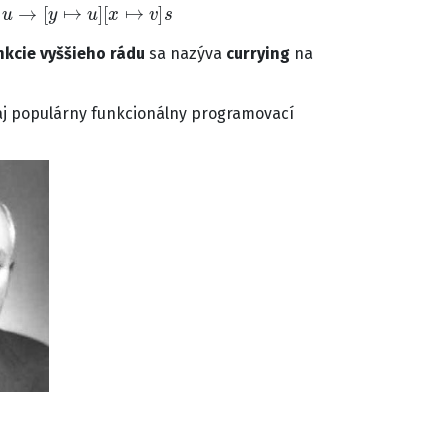
u
→
[
y
↦
u
]
[
x
↦
v
]
s
nkcie vyššieho rádu
sa nazýva
currying
na
aj populárny funkcionálny programovací