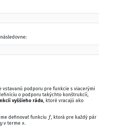
 následovne:
e vstavanú podporu pre funkcie s viacerými
efiníciu o podporu takýchto konštrukcií,
nkcií vyššieho rádu
, ktoré vracajú ako
f
me definovať funkciu
, ktorá pre každý pár
y
s
v terme
.