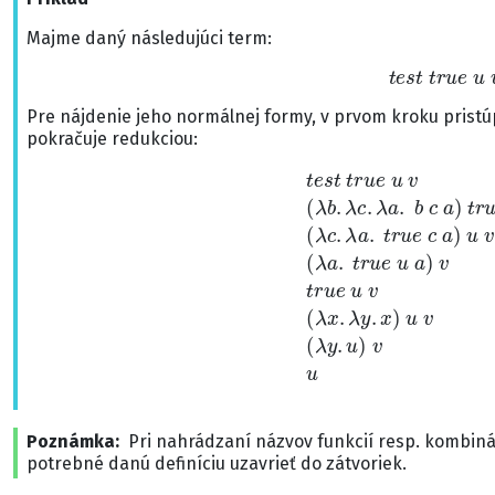
Majme daný následujúci term:
t
e
s
t
t
r
u
e
u
Pre nájdenie jeho normálnej formy, v prvom kroku prist
pokračuje redukciou:
t
e
s
t
t
r
u
e
u
v
=
(
λ
b
.
λ
c
.
λ
a
.
b
c
a
)
t
r
u
(
λ
e
x
.
u
λ
y
v
.
x
→
)
(
u
λ
c
v
.
→
λ
a
(
.
λ
t
y
r
.
Poznámka
Pri nahrádzaní názvov funkcií resp. kombinát
potrebné danú definíciu uzavrieť do zátvoriek.