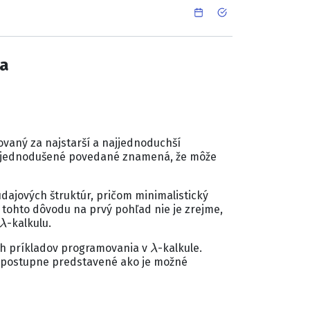
ia
vaný za najstarší a najjednoduchší
jednodušené povedané znamená, že môže
dajových štruktúr, pričom minimalistický
 tohto dôvodu na prvý pohľad nie je zrejme,
λ
-kalkulu.
λ
ch príkladov programovania v
-kalkule.
e postupne predstavené ako je možné