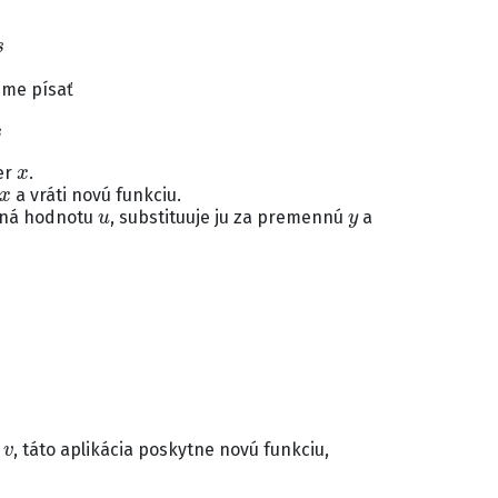
eme písať
x
er
.
x
a vráti novú funkciu.
u
y
aná hodnotu
, substituuje ju za premennú
a
v
t
, táto aplikácia poskytne novú funkciu,