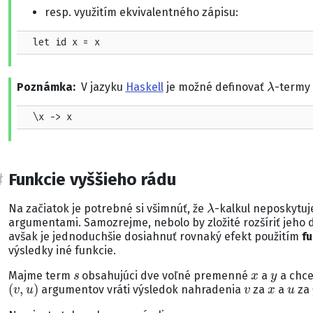
resp. využitím ekvivalentného zápisu:
  let id x = x
λ
Poznámka
V jazyku
Haskell
je možné definovať
-termy
  \x -> x
Funkcie vyššieho rádu
λ
Na začiatok je potrebné si všimnúť, že
-kalkul neposkytuj
argumentami. Samozrejme, nebolo by zložité rozšíriť jeho d
avšak je jednoduchšie dosiahnuť rovnaký efekt použitím
fu
výsledky iné funkcie.
s
x
y
Majme term
obsahujúci dve voľné premenné
a
a chce
(
v
,
u
)
v
x
u
argumentov vráti výsledok nahradenia
za
a
za