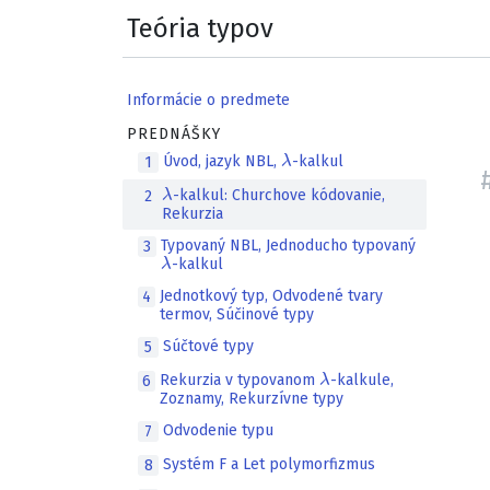
Teória typov
Informácie o predmete
PREDNÁŠKY
λ
Úvod, jazyk NBL,
-kalkul
1
λ
-kalkul: Churchove kódovanie,
2
Rekurzia
Typovaný NBL, Jednoducho typovaný
3
λ
-kalkul
Jednotkový typ, Odvodené tvary
4
termov, Súčinové typy
Súčtové typy
5
λ
Rekurzia v typovanom
-kalkule,
6
Zoznamy, Rekurzívne typy
Odvodenie typu
7
Systém F a Let polymorfizmus
8
λ
ω
―