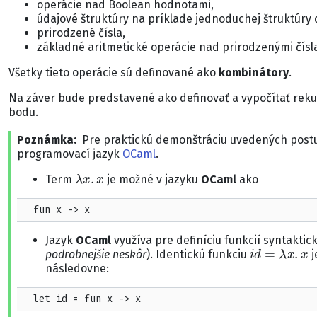
operácie nad Boolean hodnotami,
údajové štruktúry na príklade jednoduchej štruktúry d
prirodzené čísla,
základné aritmetické operácie nad prirodzenými čísl
Všetky tieto operácie sú definované ako
kombinátory
.
Na záver bude predstavené ako definovať a vypočítať reku
bodu.
Poznámka
Pre praktickú demonštráciu uvedených postu
programovací jazyk
OCaml
.
λ
x
.
x
Term
je možné v jazyku
OCaml
ako
  fun x -> x
Jazyk
OCaml
využíva pre definíciu funkcií syntaktic
i
d
=
λ
x
.
x
podrobnejšie neskôr
). Identickú funkciu
j
následovne:
  let id = fun x -> x