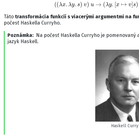
(
(
λ
x
.
λ
y
.
s
)
v
)
u
→
(
λ
y
.
[
x
↦
v
]
s
)
Táto
transformácia funkcií s viacerými argumentmi na fu
počesť Haskella Curryho.
Poznámka
Na počesť Haskella Curryho je pomenovaný 
jazyk Haskell.
Haskell Curry