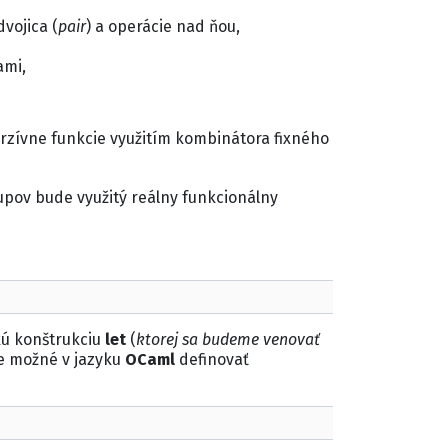
vojica (
pair
) a operácie nad ňou,
ami,
rzívne funkcie využitím kombinátora fixného
pov bude využitý reálny funkcionálny
kú konštrukciu
let
(
ktorej sa budeme venovať
e možné v jazyku
OCaml
definovať