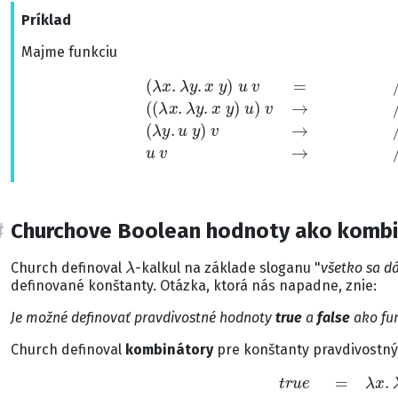
Príklad
Majme funkciu
//Ľavá asociativita
(
λ
x
.
λ
y
.
x
y
(
)
λ
y
u
.
u
v
=
y
//Funkcia vyššieho rá
)
v
→
//Nová funkcia
λ
Churchove Boolean hodnoty ako kombi
λ
Church definoval
-kalkul na základe sloganu "
všetko sa dá
definované konštanty. Otázka, ktorá nás napadne, znie:
Je možné definovať pravdivostné hodnoty
true
a
false
ako fun
Church definoval
kombinátory
pre konštanty pravdivostn
t
r
u
e
=
λ
x
.
λ
y
.
x
f
a
l
s
e
=