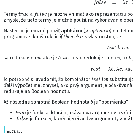
t
r
u
e
f
a
l
s
e
Termy
a
je možné vnímať ako reprezentáciu bo
zmysle, že tieto termy je možné použiť na vykonávanie ope
λ
Následne je možné použiť
aplikáciu
(
-aplikáciu
) na defi
programovej konštrukcie
if then else
, s vlastnosťou, že
t
e
s
t
b
u
v
u
b
t
r
u
e
v
b
sa redukuje na
, ak
je
, resp. redukuje sa na
, ak
t
e
s
t
=
λ
b
.
λ
c
.
λ
a
.
t
e
s
t
Je potrebné si uvedomiť, že kombinátor
len
substituu
ďalší výpočet mal zmysel, ako prvý argument je očakávaná 
redukuje na Boolean hodnotu.
b
Až následne samotná Boolean hodnota
je "podmienka":
t
r
u
e
je funkcia, ktorá očakáva dva argumenty a vráti 
f
a
l
s
e
je funkcia, ktorá očakáva dva argumenty a vráti
Príklad