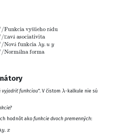
du
y
.
u
(
(
y
λ
u
x
.
λ
v
y
→
.
x
//Normálna forma
y
)
u
)
v
→
š
š
á
Ľ
á
á
á
nátory
λ
 vyjadriť funkciou
". V čistom
-kalkule nie sú
kcie?
ých hodnôt ako
funkcie dvoch premenných
:
λ
x
.
λ
y
.
y