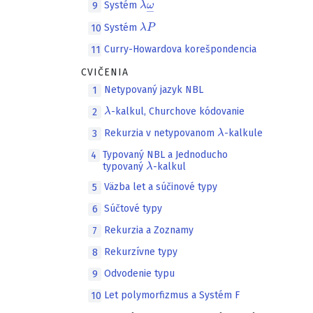
Systém
9
λ
P
Systém
10
Curry-Howardova korešpondencia
11
CVIČENIA
Netypovaný jazyk NBL
1
λ
-kalkul, Churchove kódovanie
2
λ
Rekurzia v netypovanom
-kalkule
3
Typovaný NBL a Jednoducho
4
λ
typovaný
-kalkul
Väzba let a súčinové typy
5
Súčtové typy
6
Rekurzia a Zoznamy
7
Rekurzívne typy
8
Odvodenie typu
9
Let polymorfizmus a Systém F
10