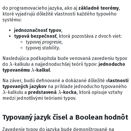
do programovacieho jazyka, ako aj
základné teorémy
,
ktoré vyjadrujú dôležité vlastnosti každého typového
systému:
jednoznačnosť typov
,
typová bezpečnosť
, ktorá pozostáva z dvoch viet:
typovej progresie
,
typovej stability
.
Nasledujúca podkapitola bude venovaná zavedeniu typov
λ
do
-kalkulu a najjednoduchšej teórii typov:
jednoducho
λ
typovanému
-kalkul
.
Na záver, budú definované a dokázané dôležité v
lastnosti
typovaných jazykov
na príklade jednoducho typovaného
λ
λ
-kalkulu a
predstavená
-kocka
, ktorá opisuje vzťahy
medzi jednotlivými teóriami typov.
Typovaný jazyk čísel a Boolean hodnôt
Zavedenie typov do jazyka bude demonštrované na