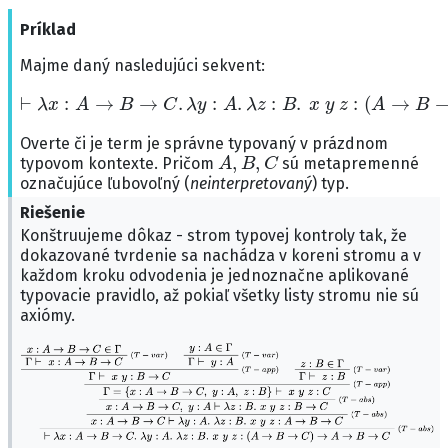
Príklad
Majme daný nasledujúci sekvent:
⊢
λ
x
(
:
A
A
→
→
B
B
→
→
C
C
)
.
λ
→
y
:
A
A
→
.
λ
z
B
:
B
→
.
C
x
y
z
:
Overte či je term je správne typovaný v prázdnom
A
,
B
,
C
typovom kontexte. Pričom
sú metapremenné
označujúce ľubovoľný (
neinterpretovaný
) typ.
Riešenie
Konštruujeme dôkaz - strom typovej kontroly tak, že
dokazované tvrdenie sa nachádza v koreni stromu a v
každom kroku odvodenia je jednoznačne aplikované
typovacie pravidlo, až pokiaľ všetky listy stromu nie sú
axiómy.