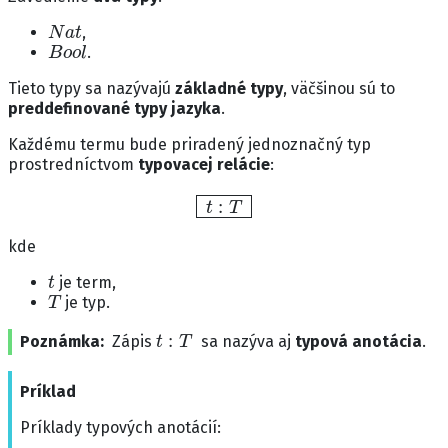
N
a
t
,
B
o
o
l
.
Tieto typy sa nazývajú
základné typy
, väčšinou sú to
preddefinované typy jazyka
.
Každému termu bude priradený jednoznačný typ
prostredníctvom
typovacej relácie
:
t
:
T
kde
t
je term,
T
je typ.
t
:
T
Poznámka
Zápis
sa nazýva aj
typová anotácia
.
Príklad
Príklady typových anotácií: