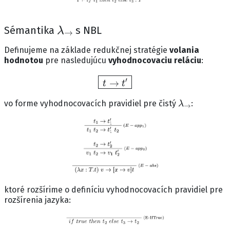
λ
→
Sémantika
s NBL
Definujeme na základe redukčnej stratégie
volania
hodnotou
pre nasledujúcu
vyhodnocovaciu reláciu
:
t
→
t
′
λ
→
vo forme vyhodnocovacích pravidiel pre čistý
:
ktoré rozšírime o definíciu vyhodnocovacích pravidiel pre
rozšírenia jazyka: