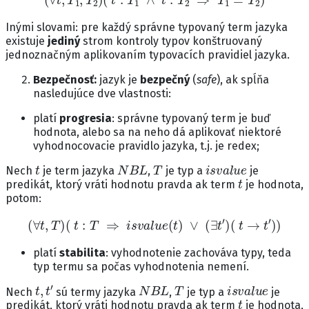
Inými slovami: pre každý správne typovaný term jazyka
existuje
jediný
strom kontroly typov konštruovaný
jednoznačným aplikovaním typovacích pravidiel jazyka.
Bezpečnosť:
jazyk je
bezpečný
(
safe
), ak spĺňa
nasledujúce dve vlastnosti:
platí
progresia
: správne typovaný term je buď
hodnota, alebo sa na neho dá aplikovať niektoré
vyhodnocovacie pravidlo jazyka, t.j. je redex;
t
N
B
L
T
i
s
v
a
l
u
e
Nech
je term jazyka
,
je typ a
je
t
predikát, ktorý vráti hodnotu pravda ak term
je hodnota,
potom:
(
∀
t
,
T
)
(
t
:
T
⇒
i
s
v
a
l
u
e
(
t
)
∨
(
∃
t
′
)
(
t
→
t
′
)
)
platí
stabilita
: vyhodnotenie zachováva typy, teda
typ termu sa počas vyhodnotenia nemení.
t
,
t
′
N
B
L
T
i
s
v
a
l
u
e
Nech
sú termy jazyka
,
je typ a
je
t
predikát, ktorý vráti hodnotu pravda ak term
je hodnota,