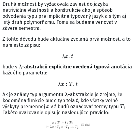
Druhá možnosť by vyžadovala zaviesť do jazyka
netriviálne vlastnosti a konštrukcie ako je spôsob
odvodenia typu pre implicitne typovaný jazyk a s tým aj
istý druh polymorfizmu. Tomu sa budeme venovať v
závere semestra.
Z tohto dôvodu bude aktuálne zvolená prvá možnosť, a to
namiesto zápisu:
λ
x
.
t
λ
bude v
-abstrakcii explicitne uvedená typová anotácia
každého parametra:
λ
x
:
T
.
t
λ
Ak je známy typ argumentu
-abstrakcie je zrejme, že
t
kodoména funkcie bude typ tela
, kde všetky voľné
x
t
T
1
výskyty premennej
v
budú označovať termy typu
.
Takéto uvažovanie opisuje nasledujúce pravidlo: