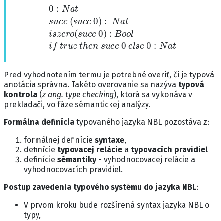
0
:
N
a
t
s
u
c
c
(
s
u
c
c
0
)
:
N
a
t
i
s
z
e
r
o
(
s
u
c
c
0
)
:
B
o
o
l
i
f
t
r
u
e
Pred vyhodnotením termu je potrebné overiť, či je typová
anotácia správna. Takéto overovanie sa nazýva
typová
kontrola
(
z ang. type checking
), ktorá sa vykonáva v
prekladači, vo fáze sémantickej analýzy.
Formálna definícia
typovaného jazyka NBL pozostáva z:
formálnej definície
syntaxe
,
definície
typovacej relácie
a
typovacích pravidiel
definície
sémantiky
- vyhodnocovacej relácie a
vyhodnocovacích pravidiel.
Postup zavedenia typového systému do jazyka NBL
:
V prvom kroku bude rozšírená syntax jazyka NBL o
typy,