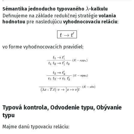
λ
Sémantika jednoducho typovaného
-kalkulu
Definujeme na základe redukčnej stratégie
volania
hodnotou
pre nasledujúcu
vyhodnocovaciu reláciu
:
t
→
t
′
vo forme vyhodnocovacích pravidiel:
Typová kontrola, Odvodenie typu, Obývanie
typu
Majme danú typovaciu reláciu: