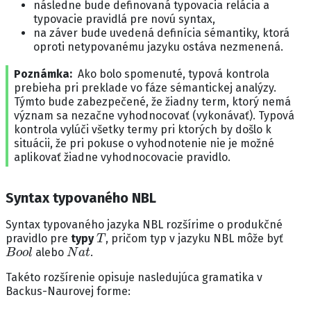
následne bude definovaná typovacia relácia a
typovacie pravidlá pre novú syntax,
na záver bude uvedená definícia sémantiky, ktorá
oproti netypovanému jazyku ostáva nezmenená.
Poznámka
Ako bolo spomenuté, typová kontrola
prebieha pri preklade vo fáze sémantickej analýzy.
Týmto bude zabezpečené, že žiadny term, ktorý nemá
význam sa nezačne vyhodnocovať (vykonávať). Typová
kontrola vylúči všetky termy pri ktorých by došlo k
situácii, že pri pokuse o vyhodnotenie nie je možné
aplikovať žiadne vyhodnocovacie pravidlo.
Syntax typovaného NBL
Syntax typovaného jazyka NBL rozšírime o produkčné
T
pravidlo pre
typy
, pričom typ v jazyku NBL môže byť
B
o
o
l
N
a
t
alebo
.
Takéto rozšírenie opisuje nasledujúca gramatika v
Backus-Naurovej forme: