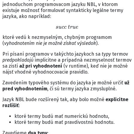
jednoduchom programovacom jazyku NBL, v ktorom
existuje možnosť formulovať syntakticky legálne termy
jazyka, ako napríklad:
s
u
c
c
t
r
u
e
ktoré vedú k nezmyselným, chybným programom
(
vyhodnotením nie je možné získať výsledok
).
Pri písaní programov v takýchto jazykoch sa
typy
termov
predpokladajú
implicitne a prípadná nezmyselnosť termov
sa zistí
až pri vyhodnotení
(v runtime), keď nie je možné
nájsť vhodné vyhodnocovacie pravidlo.
Zavedením typového systému do jazyka je možné určiť
už
pred vyhodnotením
, či sú termy jazyka zmysluplné.
Jazyk NBL bude rozšírený tak, aby bolo možné
explicitne
rozlíšiť
:
ktoré termy budú mať numerickú hodnotu,
ktoré termy budú mať pravdivostnú hodnotu.
Zavedieme
dva typy
: