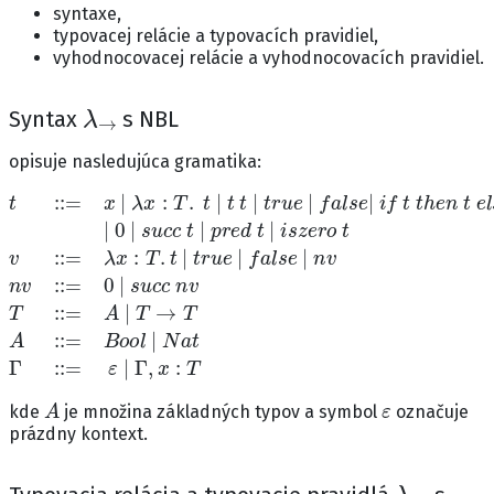
syntaxe,
typovacej relácie a typovacích pravidiel,
vyhodnocovacej relácie a vyhodnocovacích pravidiel.
λ
→
Syntax
s NBL
opisuje nasledujúca gramatika:
t
::=
x
|
λ
x
:
T
.
t
|
t
t
|
t
r
u
e
|
f
a
l
s
e
|
i
f
t
t
h
e
n
t
e
l
s
e
t
|
0
A
ε
kde
je množina základných typov a symbol
označuje
prázdny kontext.
λ
→