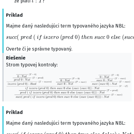
že platí
?
Príklad
Majme daný nasledujúci term typovaného jazyka NBL:
s
u
c
c
(
p
r
e
d
(
i
f
i
s
z
e
r
o
(
p
r
e
d
0
)
t
h
e
n
s
u
c
c
0
e
l
s
e
(
s
u
Overte či je správne typovaný.
Riešenie
Strom typovej kontroly:
Príklad
Majme daný nasledujúci term typovaného jazyka NBL:
s
u
c
c
(
i
f
i
s
z
e
r
o
(
p
r
e
d
0
)
t
h
e
n
t
r
u
e
e
l
s
e
f
a
l
s
e
)
:
N
a
t