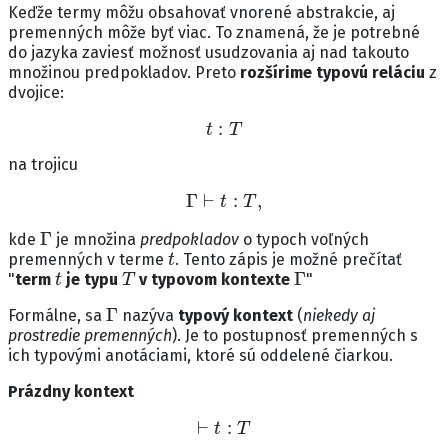
Keďže termy môžu obsahovať vnorené abstrakcie, aj
premenných môže byť viac. To znamená, že je potrebné
do jazyka zaviesť možnosť usudzovania aj nad takouto
množinou predpokladov. Preto
rozšírime typovú reláciu
z
dvojice:
t
:
T
na trojicu
Γ
⊢
t
:
T
,
Γ
kde
je množina
predpokladov
o typoch voľných
t
premenných v terme
. Tento zápis je možné prečítať
t
T
Γ
"
term
je typu
v typovom kontexte
"
Γ
Formálne, sa
nazýva
typový kontext
(
niekedy aj
prostredie premenných
). Je to postupnosť premenných s
ich typovými anotáciami, ktoré sú oddelené čiarkou.
Prázdny kontext
⊢
t
:
T