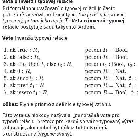
Veta o inverzii typovej relácie
Pri formálnom uvažovaní o typovej relácii je často
t
potrebné vytvárať tvrdenia typu: "
ak je term
správne
T
typovaný, potom jeho typ je
"
Veta o inverzii typovej
relácie
poskytuje sadu takýchto tvrdení.
Veta
Inverzia typovej relácie
1.
ak
true
:
R
,
potom
R
=
Bool
,
2.
ak
false
:
R
,
potom
R
=
Bo
Dôkaz:
Plynie priamo z definície typovej vzťahu.
Táto veta sa niekedy nazýva aj „generačná veta pre
typovú reláciu, pretože pre každý sprváne typovaný výraz
zobrazuje, ako mohol byť dôkaz tohto tvrdenia
skonštruovaný (
vygenerovaný
)..