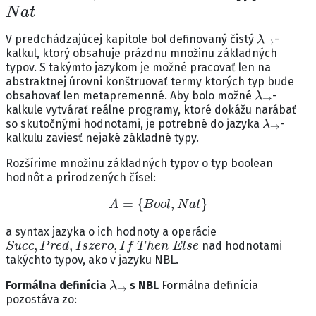
N
a
t
λ
→
V predchádzajúcej kapitole bol definovaný čistý
-
kalkul, ktorý obsahuje prázdnu množinu základných
typov. S takýmto jazykom je možné pracovať len na
abstraktnej úrovni konštruovať termy ktorých typ bude
λ
→
obsahovať len metapremenné. Aby bolo možné
-
kalkule vytvárať reálne programy, ktoré dokážu narábať
λ
→
so skutočnými hodnotami, je potrebné do jazyka
-
kalkulu zaviesť nejaké základné typy.
Rozšírime množinu základných typov o typ boolean
hodnôt a prirodzených čísel:
A
=
{
B
o
o
l
,
N
a
t
}
a syntax jazyka o ich hodnoty a operácie
S
u
c
c
,
P
r
e
d
,
I
s
z
e
r
o
,
I
f
T
h
e
n
E
l
s
e
nad hodnotami
takýchto typov, ako v jazyku NBL.
λ
→
Formálna definícia
s NBL
Formálna definícia
pozostáva zo: