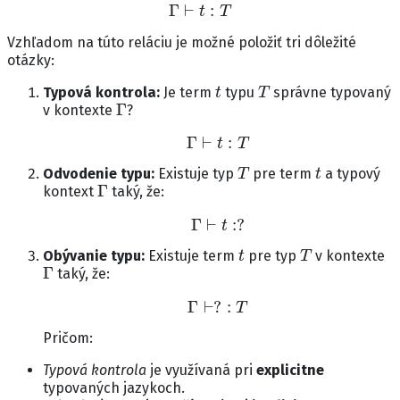
Γ
⊢
t
:
T
Vzhľadom na túto reláciu je možné položiť tri dôležité
otázky:
t
T
Typová kontrola:
Je term
typu
správne typovaný
Γ
v kontexte
?
Γ
⊢
t
:
T
T
t
Odvodenie typu:
Existuje typ
pre term
a typový
Γ
kontext
taký, že:
Γ
⊢
t
:
?
t
T
Obývanie typu:
Existuje term
pre typ
v kontexte
Γ
taký, že:
Γ
⊢
?
:
T
Pričom:
Typová kontrola
je využívaná pri
explicitne
typovaných jazykoch.