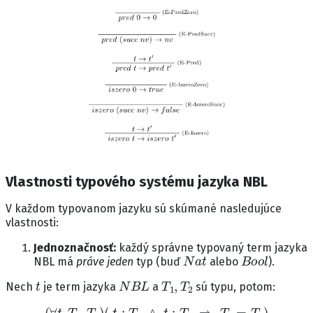
Vlastnosti typového systému jazyka NBL
V každom typovanom jazyku sú skúmané nasledujúce
vlastnosti:
Jednoznačnosť:
každý správne typovaný term jazyka
N
a
t
B
o
o
l
NBL má
práve jeden
typ (buď
alebo
).
t
N
B
L
T
1
,
T
2
Nech
je term jazyka
a
sú typu, potom:
(
∀
t
,
T
1
,
T
2
)
(
t
:
T
1
∧
t
:
T
2
⇒
T
1
=
T
2
)