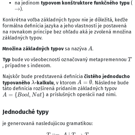
na jedinom
typovom konštruktore funkčného typu
(
→
).
Konkrétna voľba základných typov nie je dôležitá, keďže
formálna definícia jazyka a jeho vlastností je postavená
na rovnakom princípe bez ohľadu aká je zvolená množina
základných typov.
A
Množina základných typov
sa nazýva
.
T
Typ
bude vo všeobecnosti označovaný metapremennou
, prípadne s indexom.
Najskôr bude predstavená definícia
čistého jednoducho
λ
A
=
∅
typovaného
-kalkulu
, v ktorom
. Následne bude
táto definícia rozšírená pridaním základných typov
A
=
{
B
o
o
l
,
N
a
t
}
a príslušných operácii nad nimi.
Jednoduché typy
je generovaná nasledujúcou gramatikou:
T
::=
A
|
T
→
T