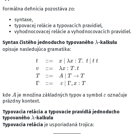
Formálna definícia pozostáva zo:
syntaxe,
typovacej relácie a typovacích pravidiel,
vyhodnocovacej relácie a vyhodnocovacích pravidiel.
λ
Syntax čistého jednoducho typovaného
-kalkulu
opisuje nasledujúca gramatika:
t
::=
x
|
λ
x
:
T
.
t
|
t
t
v
::=
λ
x
:
T
.
t
T
::=
A
|
T
→
T
Γ
::=
ε
|
Γ
,
x
:
T
A
ε
kde
je množina základných typov a symbol
označuje
prázdny kontext.
Typovacia relácia a typovacie pravidlá jednoducho
λ
typovaného
-kalkulu
Typovacia relácia
je usporiadaná trojica:
Γ
⊢
t
:
T