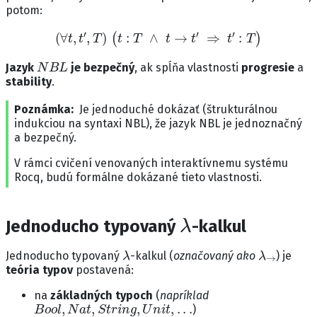
potom:
(
∀
t
,
t
′
,
T
)
(
t
:
T
∧
t
→
t
′
⇒
t
′
:
T
)
N
B
L
Jazyk
je bezpečný
, ak spĺňa vlastnosti
progresie
a
stability
.
Poznámka
Je jednoduché dokázať (štrukturálnou
indukciou na syntaxi NBL), že jazyk NBL je jednoznačný
a bezpečný.
V rámci cvičení venovaných interaktívnemu systému
Rocq, budú formálne dokázané tieto vlastnosti.
λ
Jednoducho typovaný
-kalkul
λ
λ
→
Jednoducho typovaný
-kalkul (
označovaný ako
) je
teória typov
postavená:
na
základných typoch
(
napríklad
B
o
o
l
,
N
a
t
,
S
t
r
i
n
g
,
U
n
i
t
,
.
.
.
)