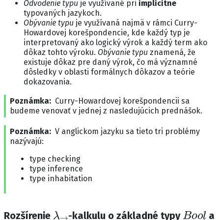
Odvodenie typu
je využívané pri
implicitne
typovaných jazykoch.
Obývanie typu
je využívaná najmä v rámci Curry-
Howardovej korešpondencie, kde každý typ je
interpretovaný ako logický výrok a každý term ako
dôkaz tohto výroku.
Obývanie typu
znamená, že
existuje dôkaz pre daný výrok, čo má významné
dôsledky v oblasti formálnych dôkazov a teórie
dokazovania.
Poznámka
Curry-Howardovej korešpondencii sa
budeme venovať v jednej z nasledujúcich prednášok.
Poznámka
V anglickom jazyku sa tieto tri problémy
nazývajú:
type checking
type inference
type inhabitation
λ
→
B
o
o
l
Rozšírenie
-kalkulu o základné typy
a