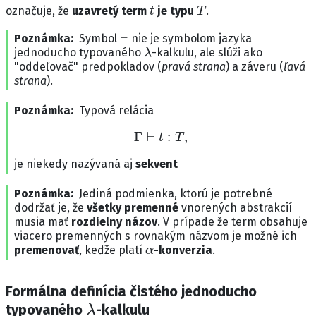
t
T
označuje, že
uzavretý term
je typu
.
⊢
Poznámka
Symbol
nie je symbolom jazyka
λ
jednoducho typovaného
-kalkulu, ale slúži ako
"oddeľovač" predpokladov (
pravá strana
) a záveru (
ľavá
strana
).
Poznámka
Typová relácia
Γ
⊢
t
:
T
,
je niekedy nazývaná aj
sekvent
Poznámka
Jediná podmienka, ktorú je potrebné
dodržať je, že
všetky premenné
vnorených abstrakcií
musia mať
rozdielny názov
. V prípade že term obsahuje
viacero premenných s rovnakým názvom je možné ich
α
premenovať
, keďže platí
-konverzia
.
Formálna definícia čistého jednoducho
λ
typovaného
-kalkulu