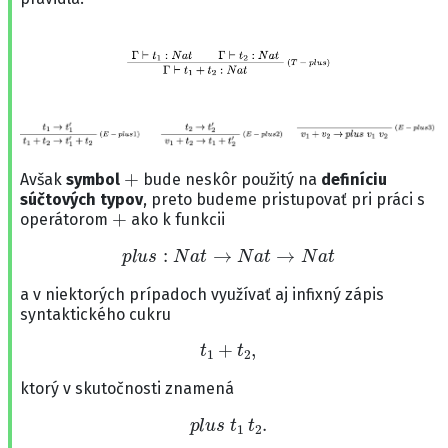
+
Avšak
symbol
bude neskôr použitý na
definíciu
súčtových typov
, preto budeme pristupovať pri práci s
+
operátorom
ako k funkcii
p
l
u
s
:
N
a
t
→
N
a
t
→
N
a
t
a v niektorých prípadoch využívať aj infixný zápis
syntaktického cukru
t
1
+
t
2
,
ktorý v skutočnosti znamená
p
l
u
s
t
1
t
2
.