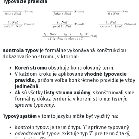
Typovacie pravidlá
Kontrola typov
je formálne vykonávaná konštrukciou
dokazovacieho stromu, v ktorom:
Koreň stromu
obsahuje kontrolovaný term.
V každom kroku je aplikované
vhodné typovacie
pravidlo
, pričom voľba konkrétneho pravidla je vždy
jedinečná
.
Ak sú všetky
listy stromu axiómy
, skonštruovali sme
formálny dôkaz tvrdenia v koreni stromu:
term je
správne typovaný
.
Typový systém
v tomto jazyku môže byť využitý na:
t
T
kontrolu typov
: je term
typu
správne typovaný
T
t
odvodzovanie typov
: existuje typ
pre term
taký,
t
:
T