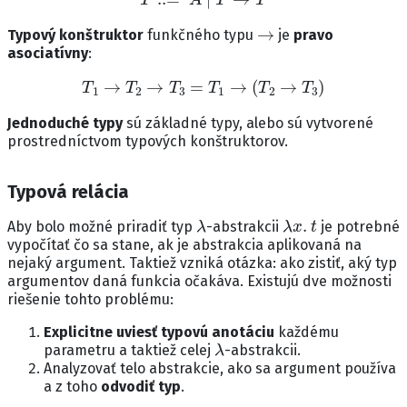
→
Typový konštruktor
funkčného typu
je
pravo
asociatívny
:
T
1
→
T
2
→
T
3
=
T
1
→
(
T
2
→
T
3
)
Jednoduché typy
sú základné typy, alebo sú vytvorené
prostredníctvom typových konštruktorov.
Typová relácia
λ
λ
x
.
t
Aby bolo možné priradiť typ
-abstrakcii
je potrebné
vypočítať čo sa stane, ak je abstrakcia aplikovaná na
nejaký argument. Taktiež vzniká otázka: ako zistiť, aký typ
argumentov daná funkcia očakáva. Existujú dve možnosti
riešenie tohto problému:
Explicitne uviesť typovú anotáciu
každému
λ
parametru a taktiež celej
-abstrakcii.
Analyzovať telo abstrakcie, ako sa argument používa
a z toho
odvodiť typ
.