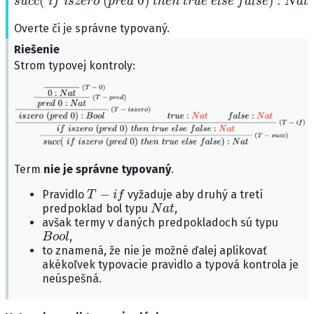
Overte či je správne typovaný.
Riešenie
Strom typovej kontroly:
Term
nie je správne typovaný
.
T
−
i
f
Pravidlo
vyžaduje aby druhý a tretí
N
a
t
predpoklad bol typu
,
avšak termy v daných predpokladoch sú typu
B
o
o
l
,
to znamená, že nie je možné ďalej aplikovať
akékoľvek typovacie pravidlo a typová kontrola je
neúspešná.