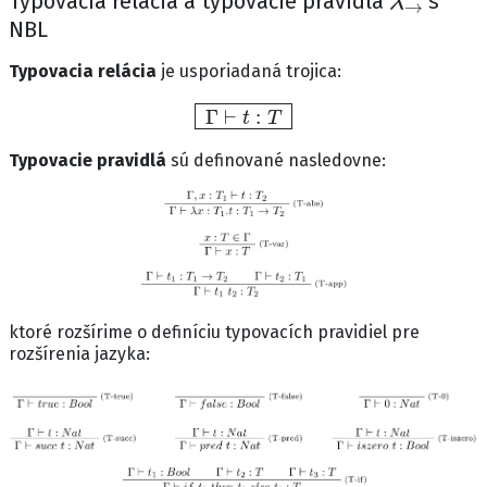
Typovacia relácia a typovacie pravidlá
s
NBL
Typovacia relácia
je usporiadaná trojica:
Γ
⊢
t
:
T
Typovacie pravidlá
sú definované nasledovne:
ktoré rozšírime o definíciu typovacích pravidiel pre
rozšírenia jazyka: