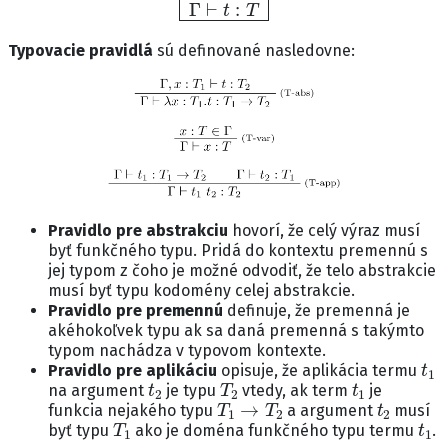
Typovacie pravidlá
sú definované nasledovne:
Pravidlo pre abstrakciu
hovorí, že celý výraz musí
byť funkčného typu. Pridá do kontextu premennú s
jej typom z čoho je možné odvodiť, že telo abstrakcie
musí byť typu kodomény celej abstrakcie.
Pravidlo pre premennú
definuje, že premenná je
akéhokoľvek typu ak sa daná premenná s takýmto
typom nachádza v typovom kontexte.
t
1
Pravidlo pre aplikáciu
opisuje, že aplikácia termu
t
2
T
2
t
1
na argument
je typu
vtedy, ak term
je
T
1
→
T
2
t
2
funkcia nejakého typu
a argument
musí
T
1
t
1
byť typu
ako je doména funkčného typu termu
.