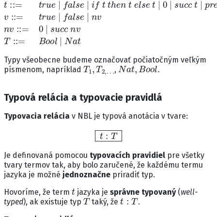
t
::=
t
r
u
e
|
f
a
l
s
e
|
i
f
t
t
h
e
n
t
e
l
s
e
t
|
0
|
s
u
c
c
t
|
p
r
e
d
Typy všeobecne budeme označovať počiatočným veľkým
T
1
,
T
2
,
…
N
a
t
,
B
o
o
l
.
písmenom, napríklad
,
Typová relácia a typovacie pravidlá
Typovacia relácia
v NBL je typová anotácia v tvare:
t
:
T
Je definovaná pomocou
typovacích pravidiel
pre všetky
tvary termov tak, aby bolo zaručené, že každému termu
jazyka je možné
jednoznačne
priradiť typ.
t
Hovoríme, že term
jazyka je
správne typovaný
(
well-
T
t
:
T
typed
), ak existuje typ
taký, že
.