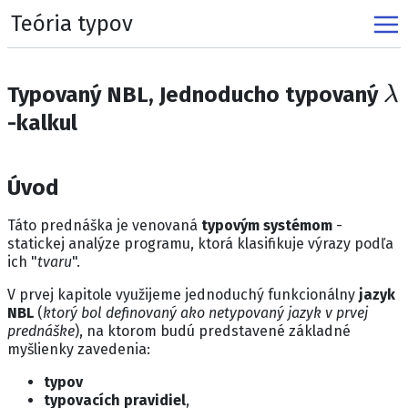
Teória typov
λ
Typovaný NBL, Jednoducho typovaný
-kalkul
Úvod
Táto prednáška je venovaná
typovým systémom
-
statickej analýze programu, ktorá klasifikuje výrazy podľa
ich "
tvaru
".
V prvej kapitole využijeme jednoduchý funkcionálny
jazyk
NBL
(
ktorý bol definovaný ako netypovaný jazyk v prvej
prednáške
), na ktorom budú predstavené základné
myšlienky zavedenia:
typov
typovacích pravidiel
,