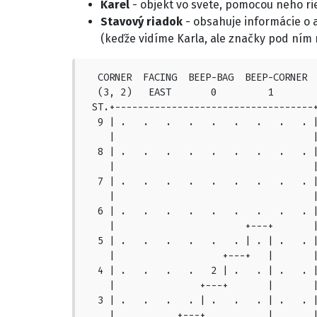
Karel
- objekt vo svete, pomocou neho ri
Stavový riadok
- obsahuje informácie o a
(keďže vidíme Karla, ale značky pod ním 
  CORNER  FACING  BEEP-BAG  BEEP-CORNER

  (3, 2)   EAST       0         1

 ST.+-----------------------------------+
  9 | .   .   .   .   .   .   .   .   . |
    |                                   |
  8 | .   .   .   .   .   .   .   .   . |
    |                                   |
  7 | .   .   .   .   .   .   .   .   . |
    |                                   |
  6 | .   .   .   .   .   .   .   .   . |
    |                       +---+       |
  5 | .   .   .   .   .   . | . | .   . |
    |                   +---+   |       |
  4 | .   .   .   .   2 | .   . | .   . |
    |               +---+       |       |
  3 | .   .   .   . | .   .   . | .   . |
    |           +---+           |       |