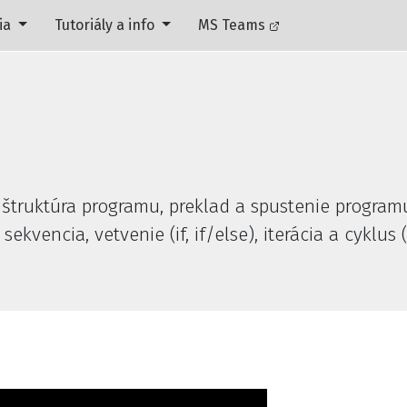
ia
Tutoriály a info
MS Teams
n
 štruktúra programu, preklad a spustenie programu
 sekvencia, vetvenie (if, if/else), iterácia a cyklus