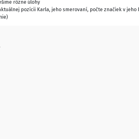
ešime rôzne úlohy
ktuálnej pozícii Karla, jeho smerovaní, počte značiek v jeho 
nie)





























