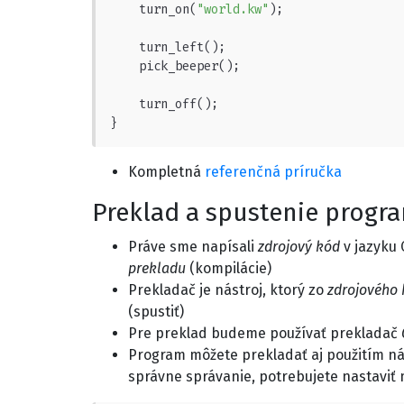
    turn_on(
"world.kw"
);

    turn_left();

    pick_beeper();

    turn_off();

}
Kompletná
referenčná príručka
Preklad a spustenie progr
Práve sme napísali
zdrojový kód
v jazyku 
prekladu
(kompilácie)
Prekladač je nástroj, ktorý zo
zdrojového
(spustiť)
Pre preklad budeme používať prekladač
Program môžete prekladať aj použitím n
správne správanie, potrebujete nastavi