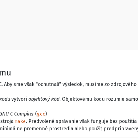
amu
C. Aby sme však "ochutnali" výsledok, musíme zo zdrojového
 kódu
vytvorí
objektový kód
. Objektovému kódu rozumie samot
GNU C Compiler
(
)
gcc
ástroja
. Predvolené správanie však funguje bez použitia
make
ť minimálne premenné prostredia alebo použiť predpriprave