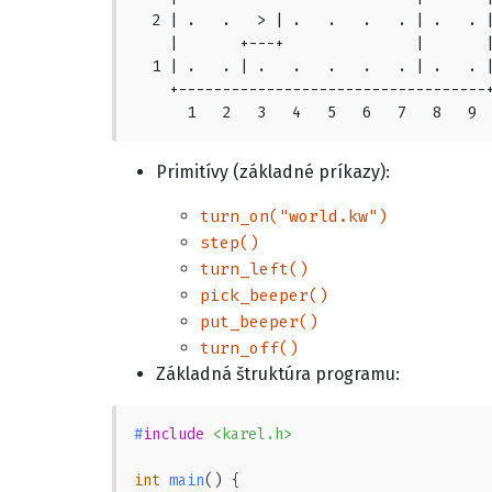
  2 | .   .   > | .   .   .   . | .   . |
    |       +---+               |       |
  1 | .   . | .   .   .   .   . | .   . |
    +-----------------------------------+
      1   2   3   4   5   6   7   8   9 
Primitívy (základné príkazy):
turn_on("world.kw")
step()
turn_left()
pick_beeper()
put_beeper()
turn_off()
Základná štruktúra programu:
#
include
<karel.h>
int
main
()
 {
