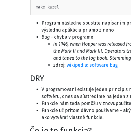
make karel
Program následne spustíte napísaním p
výslednú aplikáciu priamo z neho
Bug
- chyba v programe
In 1946, when Hopper was released fr
the Mark II and Mark III. Operators t
and taped to the log book. Stemming fr
zdroj:
wikipedia: software bug
DRY
V programovaní existuje jeden princíp 
softvéru, dnes sa sústredíme na jeden z n
Funkcie nám teda pomôžu v znovupoužiteľ
Funkcie už pritom dávno používame - aký
ako vytvárať vlastné funkcie.
Čo je to funkcia?