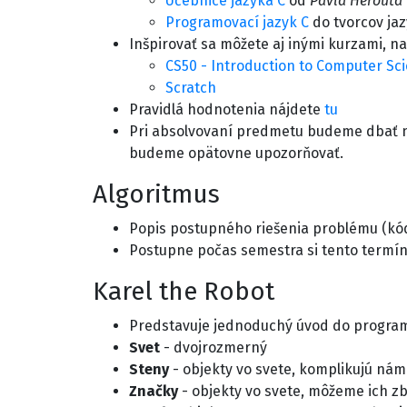
Učebnice jazyka C
od
Pavla Herouta
Programovací jazyk C
do tvorcov ja
Inšpirovať sa môžete aj inými kurzami, na
CS50 - Introduction to Computer Sc
Scratch
Pravidlá hodnotenia nájdete
tu
Pri absolvovaní predmetu budeme dbať na
budeme opätovne upozorňovať.
Algoritmus
Popis postupného riešenia problému (k
Postupne počas semestra si tento termí
Karel the Robot
Predstavuje jednoduchý úvod do programo
Svet
- dvojrozmerný
Steny
- objekty vo svete, komplikujú ná
Značky
- objekty vo svete, môžeme ich zb