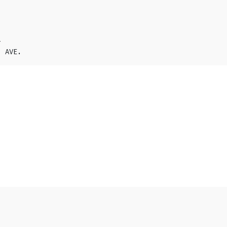








  AVE.