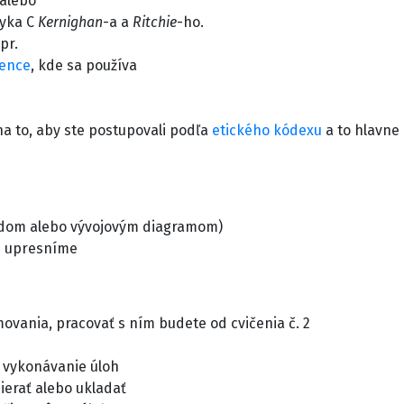
alebo
zyka C
Kernighan
-a a
Ritchie
-ho.
pr.
ience
, kde sa používa
 to, aby ste postupovali podľa
etického kódexu
a to hlavne 
ódom alebo vývojovým diagramom)
n upresníme
vania, pracovať s ním budete od cvičenia č. 2
m vykonávanie úloh
ierať alebo ukladať