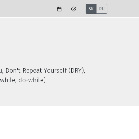
SK
RU
, Don't Repeat Yourself (DRY),
 (while, do-while)