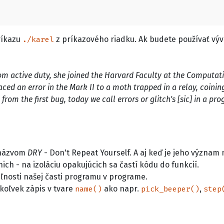
ríkazu
z príkazového riadku. Ak budete používať výv
./karel
om active duty, she joined the Harvard Faculty at the Computa
raced an error in the Mark II to a moth trapped in a relay, coin
om the first bug, today we call errors or glitch's [sic] in a pr
s názvom
DRY
- Don't Repeat Yourself. A aj keď je jeho význam 
ich - na izoláciu opakujúcich sa častí kódu do funkcií.
nosti našej časti programu v programe.
koľvek zápis v tvare
ako napr.
,
name()
pick_beeper()
step