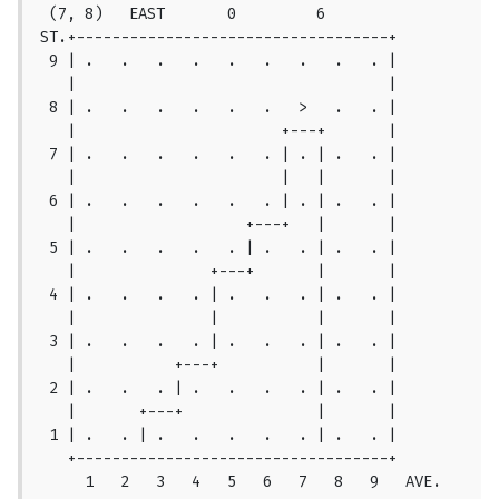
 (7, 8)   EAST       0         6

ST.+-----------------------------------+

 9 | .   .   .   .   .   .   .   .   . |

   |                                   |

 8 | .   .   .   .   .   .   >   .   . |

   |                       +---+       |

 7 | .   .   .   .   .   . | . | .   . |

   |                       |   |       |

 6 | .   .   .   .   .   . | . | .   . |

   |                   +---+   |       |

 5 | .   .   .   .   . | .   . | .   . |

   |               +---+       |       |

 4 | .   .   .   . | .   .   . | .   . |

   |               |           |       |

 3 | .   .   .   . | .   .   . | .   . |

   |           +---+           |       |

 2 | .   .   . | .   .   .   . | .   . |

   |	   +---+               |       |

 1 | .   . | .   .   .   .   . | .   . |

   +-----------------------------------+

     1   2   3   4   5   6   7   8   9   AVE.