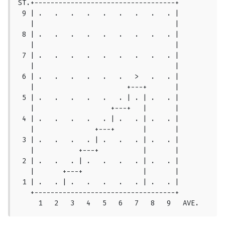
ST.+-----------------------------------+

 9 | .   .   .   .   .   .   .   .   . |

   |                                   |

 8 | .   .   .   .   .   .   .   .   . |

   |                                   |

 7 | .   .   .   .   .   .   .   .   . |

   |                                   |

 6 | .   .   .   .   .   .   >   .   . |

   |                       +---+       |

 5 | .   .   .   .   .   . | . | .   . |

   |                   +---+   |       |

 4 | .   .   .   .   . | .   . | .   . |

   |               +---+       |       |

 3 | .   .   .   . | .   .   . | .   . |

   |           +---+           |       |

 2 | .   .   . | .   .   .   . | .   . |

   |	   +---+               |       |

 1 | .   . | .   .   .   .   . | .   . |

   +-----------------------------------+

     1   2   3   4   5   6   7   8   9   AVE.