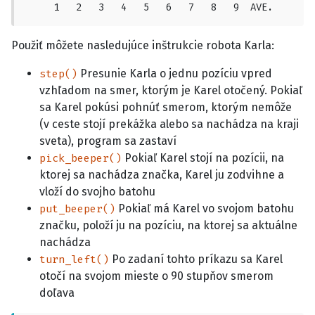
     1   2   3   4   5   6   7   8   9  AVE.
Použiť môžete nasledujúce inštrukcie robota Karla:
Presunie Karla o jednu pozíciu vpred
step()
vzhľadom na smer, ktorým je Karel otočený. Pokiaľ
sa Karel pokúsi pohnúť smerom, ktorým nemôže
(v ceste stojí prekážka alebo sa nachádza na kraji
sveta), program sa zastaví
Pokiaľ Karel stojí na pozícii, na
pick_beeper()
ktorej sa nachádza značka, Karel ju zodvihne a
vloží do svojho batohu
Pokiaľ má Karel vo svojom batohu
put_beeper()
značku, položí ju na pozíciu, na ktorej sa aktuálne
nachádza
Po zadaní tohto príkazu sa Karel
turn_left()
otočí na svojom mieste o 90 stupňov smerom
doľava