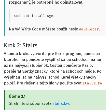
rozpoznaný, je potrebné ho doinštalovať:
sudo apt install wget
Na VM Write Code môžete použiť heslo
.
developer
Krok
2
:
Stairs
V tomto kroku vytvoríte pre Karla program, pomocou
ktorého mu pomôžete vyšplhať sa po schodoch nahor,
až na najvyšší stupienok. Cestou pomôžete Karlovi
pozbierať všetky značky, ktoré na schodoch nájde. Po
vyšplhaní sa na najvyšší schod Karel všetky značky
položí. Pre riešenie tejto úlohy použite svet
.
stairs.kw
Úloha
2.1
Stiahnite si súbor sveta
stairs.kw
.