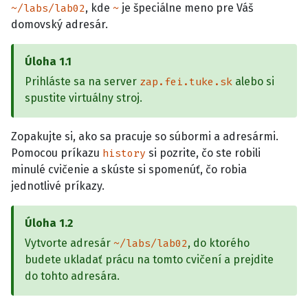
, kde
je špeciálne meno pre Váš
~/labs/lab02
~
domovský adresár.
Úloha
1.1
Prihláste sa na server
alebo si
zap.fei.tuke.sk
spustite virtuálny stroj.
Zopakujte si, ako sa pracuje so súbormi a adresármi.
Pomocou príkazu
si pozrite, čo ste robili
history
minulé cvičenie a skúste si spomenúť, čo robia
jednotlivé príkazy.
Úloha
1.2
Vytvorte adresár
, do ktorého
~/labs/lab02
budete ukladať prácu na tomto cvičení a prejdite
do tohto adresára.