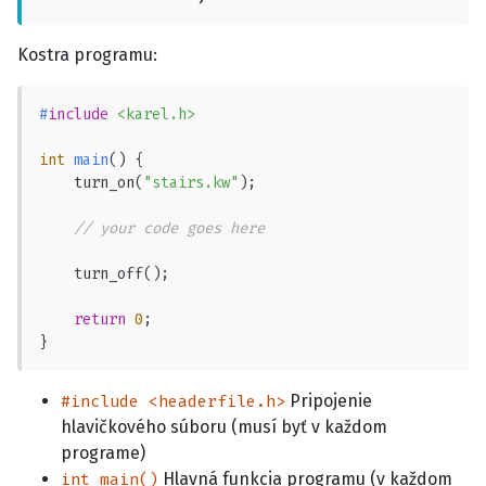
Kostra programu:
#
include
<karel.h>
int
main
()
 {

    turn_on(
"stairs.kw"
);

// your code goes here
    turn_off();

return
0
;

}
Pripojenie
#include <headerfile.h>
hlavičkového súboru (musí byť v každom
programe)
Hlavná funkcia programu (v každom
int main()