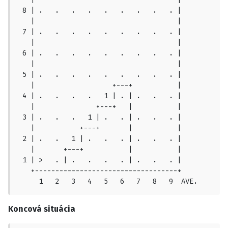
 8 | .   .   .   .   .   .   .   .   . |

   |                                   |

 7 | .   .   .   .   .   .   .   .   . |

   |                                   |

 6 | .   .   .   .   .   .   .   .   . |

   |                                   |

 5 | .   .   .   .   .   .   .   .   . |

   |                   +---+           |

 4 | .   .   .   .   1 | . | .   .   . |

   |               +---+   |           |

 3 | .   .   .   1 | .   . | .   .   . |

   |           +---+       |           |

 2 | .   .   1 | .   .   . | .   .   . |

   |       +---+           |           |

 1 | >   . | .   .   .   . | .   .   . |

   +-----------------------------------+

     1   2   3   4   5   6   7   8   9  AVE.
Koncová situácia