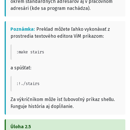
okrem štandardných adresárov aj v pracovnom
adresári (kde sa program nachádza).
Poznámka
Preklad môžete ľahko vykonávať z
prostredia textového editora ViM prikazom:
:make stairs
a spúšťať:
:!./stairs
Za výkričníkom môže ísť ľubovoľný príkaz shellu.
Funguje história aj dopĺňanie.
Úloha
2.5