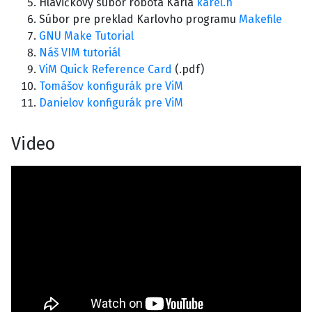
Hlavičkový súbor robota Karla
karel.h
Súbor pre preklad Karlovho programu
Makefile
GNU Make Tutorial
Náš VIM tutoriál
ViM Quick Reference Card
(.pdf)
Tomášov konfigurák pre ViM
Danielov konfigurák pre ViM
Video