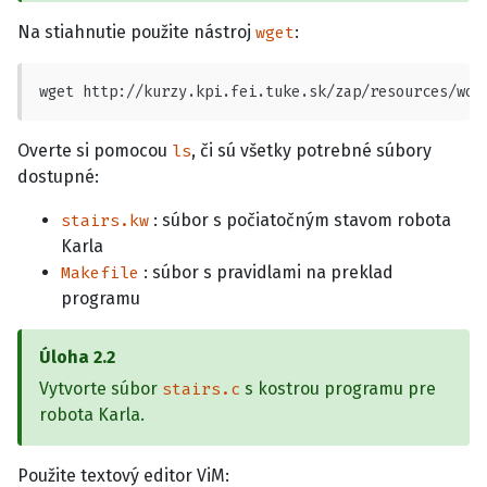
Na stiahnutie použite nástroj
:
wget
wget http://kurzy.kpi.fei.tuke.sk/zap/resources/wor
Overte si pomocou
, či sú všetky potrebné súbory
ls
dostupné:
: súbor s počiatočným stavom robota
stairs.kw
Karla
: súbor s pravidlami na preklad
Makefile
programu
Úloha
2.2
Vytvorte súbor
s kostrou programu pre
stairs.c
robota Karla.
Použite textový editor ViM: