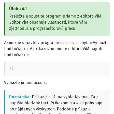
Úloha
A.1
Preložte a spustite program priamo z editora ViM.
Editor ViM obsahuje vlastnosti, ktoré Vám
zjednodušia programátorskú prácu.
Zámerne spravte v programe
chybu: Vymažte
stairs.c
bodkočiarku. V príkazovom móde editora ViM nájdite
bodkočiarku:
/;
Vymažte ju pomocou
.
x
Poznámka
Príkaz
slúži na vyhľadávanie. Za
/
/
napíšte hľadaný text. Príkazom
a
sa pohybuje
n
N
po nájdených výskytoch. Podobne príkaz
*