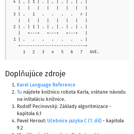
 4 | . | 1 | . | . | . | . | . |

   |   |   |   |   |   |   |   |

 3 | .   1   .   .   .   .   > |

   |   |   |   |   |   |   |   |

 2 | . | 1 | . | . | . | . | . |

   |   +---+   +---+   +---+   |

 1 | .   .   .   .   .   .   . |

   +---------------------------+

     1   2   3   4   5   6   7   AVE.
Doplňujúce zdroje
Karel Language Reference
Tu
nájdete knižnicu robota Karla, vrátane návodu
na inštaláciu knižnice.
Rudolf Pecinovský: Základy algoritmizace -
kapitola 6.1
Pavel Herout:
Učebnice jazyka C (1. díl)
- kapitola
9.2