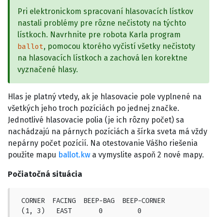
Pri elektronickom spracovaní hlasovacích lístkov
nastali problémy pre rôzne nečistoty na týchto
lístkoch. Navrhnite pre robota Karla program
, pomocou ktorého vyčistí všetky nečistoty
ballot
na hlasovacích lístkoch a zachová len korektne
vyznačené hlasy.
Hlas je platný vtedy, ak je hlasovacie pole vyplnené na
všetkých jeho troch pozíciách po jednej značke.
Jednotlivé hlasovacie polia (je ich rôzny počet) sa
nachádzajú na párnych pozíciách a šírka sveta má vždy
nepárny počet pozícií. Na otestovanie Vášho riešenia
použite mapu
ballot.kw
a vymyslite aspoň 2 nové mapy.
Počiatočná situácia
 CORNER  FACING  BEEP-BAG  BEEP-CORNER

 (1, 3)   EAST       0         0
