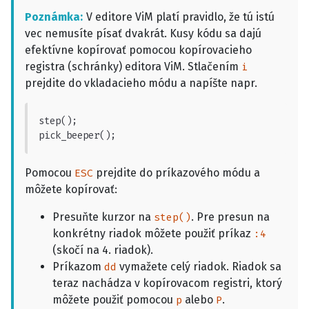
Poznámka
V editore ViM platí pravidlo, že tú istú
vec nemusíte písať dvakrát. Kusy kódu sa dajú
efektívne kopírovať pomocou kopírovacieho
registra (schránky) editora ViM. Stlačením
i
prejdite do vkladacieho módu a napíšte napr.
step();

pick_beeper();
Pomocou
prejdite do príkazového módu a
ESC
môžete kopírovať:
Presuňte kurzor na
. Pre presun na
step()
konkrétny riadok môžete použiť príkaz
:4
(skočí na 4. riadok).
Príkazom
vymažete celý riadok. Riadok sa
dd
teraz nachádza v kopírovacom registri, ktorý
môžete použiť pomocou
alebo
.
p
P