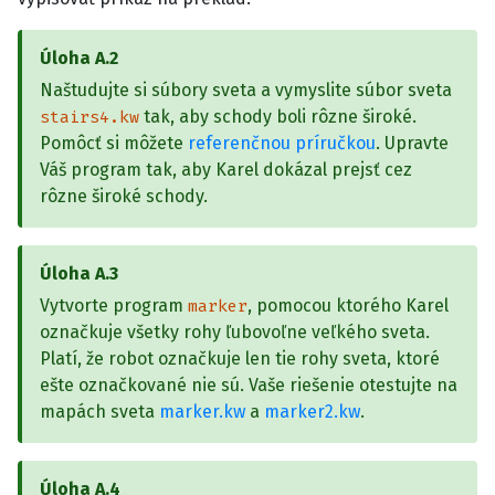
Úloha
A.2
Naštudujte si súbory sveta a vymyslite súbor sveta
tak, aby schody boli rôzne široké.
stairs4.kw
Pomôcť si môžete
referenčnou príručkou
. Upravte
Váš program tak, aby Karel dokázal prejsť cez
rôzne široké schody.
Úloha
A.3
Vytvorte program
, pomocou ktorého Karel
marker
označkuje všetky rohy ľubovoľne veľkého sveta.
Platí, že robot označkuje len tie rohy sveta, ktoré
ešte označkované nie sú. Vaše riešenie otestujte na
mapách sveta
marker.kw
a
marker2.kw
.
Úloha
A.4