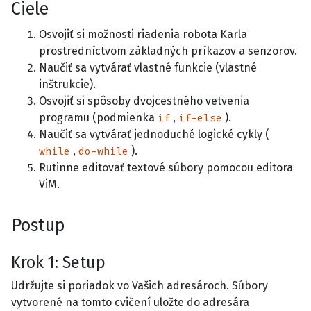
Ciele
Osvojiť si možnosti riadenia robota Karla
prostredníctvom základných príkazov a senzorov.
Naučiť sa vytvárať vlastné funkcie (vlastné
inštrukcie).
Osvojiť si spôsoby dvojcestného vetvenia
programu (podmienka
,
).
if
if-else
Naučiť sa vytvárať jednoduché logické cykly (
,
).
while
do-while
Rutinne editovať textové súbory pomocou editora
ViM.
Postup
Krok
1
:
Setup
Udržujte si poriadok vo Vašich adresároch. Súbory
vytvorené na tomto cvičení uložte do adresára