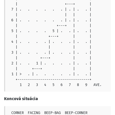
   |                       +---+       |

 7 | .   .   .   .   .   . | . | .   . |

   |                       |   |       |

 6 | .   .   .   .   .   . | . | .   . |

   |                   +---+   |       |

 5 | .   .   .   .   5 | .   . | .   . |

   |               +---+       |       |

 4 | .   .   .   . | .   .   . | .   . |

   |               |           |       |

 3 | .   .   .   . | .   .   . | .   . |

   |           +---+           |       |

 2 | .   .   1 | .   .   .   . | .   . |

   |	   +---+               |       |

 1 | >   . | .   .   .   .   . | .   . |

   +-----------------------------------+

     1   2   3   4   5   6   7   8   9   AVE.
Koncová situácia
 CORNER  FACING  BEEP-BAG  BEEP-CORNER
