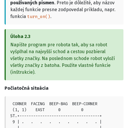
používaných písmen
. Preto je dôležité, aby názov
každej funkcie presne zodpovedal príkladu, napr.
funkcia
.
turn_on()
Úloha
2.3
Napíšte program pre robota tak, aby sa robot
vyšplhal na najvyšší schod a cestou pozbieral
všetky značky. Na poslednom schode robot vyloží
všetky značky z batoha. Použite vlastné funkcie
(inštrukcie).
Počiatočná situácia
 CORNER  FACING  BEEP-BAG  BEEP-CORNER

 (1, 1)    EAST      0         0

ST.+-----------------------------------+

 9 | .   .   .   .   .   .   .   .   . |

   |                                   |
