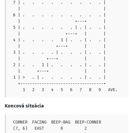
 7 | .   .   .   .   .   .   .   .   . |

   |                                   |

 6 | .   .   .   .   .   .   .   .   . |

   |                       +---+       |

 5 | .   .   .   .   .   . | . | .   . |

   |                   +---+   |       |

 4 | .   .   .   .   1 | .   . | .   . |

   |               +---+       |       |

 3 | .   .   .   . | .   .   . | .   . |

   |           +---+           |       |

 2 | .   .   1 | .   .   .   . | .   . |

   |       +---+               |       |

 1 | >   . | .   .   .   .   . | .   . |

   +-----------------------------------+

     1   2   3   4   5   6   7   8   9   AVE.
Koncová situácia
 CORNER  FACING  BEEP-BAG  BEEP-CORNER

 (7, 6)   EAST       0         2
