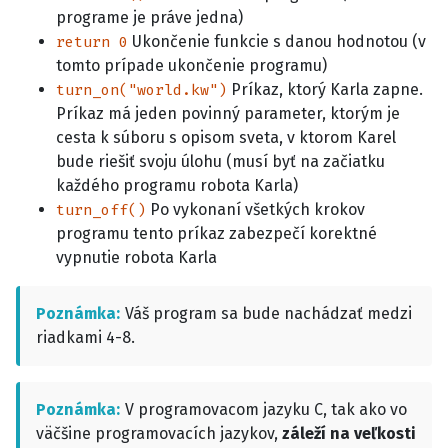
programe je práve jedna)
Ukončenie funkcie s danou hodnotou (v
return 0
tomto prípade ukončenie programu)
Príkaz, ktorý Karla zapne.
turn_on("world.kw")
Príkaz má jeden povinný parameter, ktorým je
cesta k súboru s opisom sveta, v ktorom Karel
bude riešiť svoju úlohu (musí byť na začiatku
každého programu robota Karla)
Po vykonaní všetkých krokov
turn_off()
programu tento príkaz zabezpečí korektné
vypnutie robota Karla
Poznámka
Váš program sa bude nachádzať medzi
riadkami 4-8.
Poznámka
V programovacom jazyku C, tak ako vo
väčšine programovacích jazykov,
záleží na veľkosti