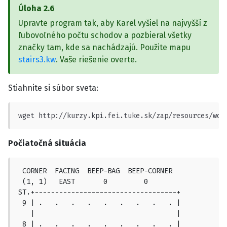
Úloha
2.6
Upravte program tak, aby Karel vyšiel na najvyšší z
ľubovoľného počtu schodov a pozbieral všetky
značky tam, kde sa nachádzajú. Použite mapu
stairs3.kw
. Vaše riešenie overte.
Stiahnite si súbor sveta:
wget http://kurzy.kpi.fei.tuke.sk/zap/resources/wor
Počiatočná situácia
 CORNER  FACING  BEEP-BAG  BEEP-CORNER

 (1, 1)   EAST       0         0

ST.+-----------------------------------+

 9 | .   .   .   .   .   .   .   .   . |

   |                                   |

 8 | .   .   .   .   .   .   .   .   . |
