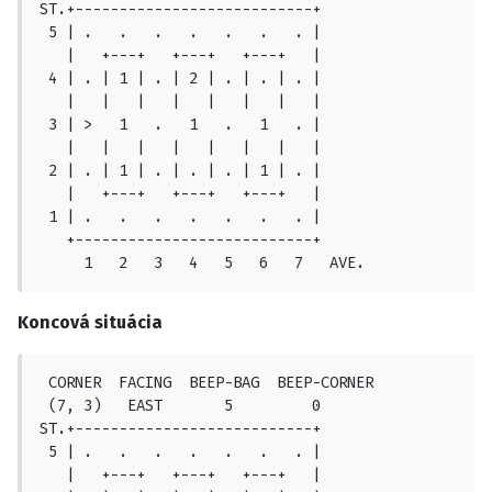
ST.+---------------------------+

 5 | .   .   .   .   .   .   . |

   |   +---+   +---+   +---+   |

 4 | . | 1 | . | 2 | . | . | . |

   |   |   |   |   |   |   |   |

 3 | >   1   .   1   .   1   . |

   |   |   |   |   |   |   |   |

 2 | . | 1 | . | . | . | 1 | . |

   |   +---+   +---+   +---+   |

 1 | .   .   .   .   .   .   . |

   +---------------------------+

     1   2   3   4   5   6   7   AVE.
Koncová situácia
 CORNER  FACING  BEEP-BAG  BEEP-CORNER

 (7, 3)   EAST       5         0

ST.+---------------------------+

 5 | .   .   .   .   .   .   . |

   |   +---+   +---+   +---+   |
