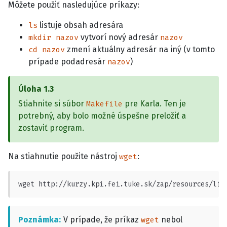
Môžete použiť nasledujúce príkazy:
listuje obsah adresára
ls
vytvorí nový adresár
mkdir nazov
nazov
zmení aktuálny adresár na iný (v tomto
cd nazov
prípade podadresár
)
nazov
Úloha
1.3
Stiahnite si súbor
pre Karla. Ten je
Makefile
potrebný, aby bolo možné úspešne preložiť a
zostaviť program.
Na stiahnutie použite nástroj
:
wget
wget http://kurzy.kpi.fei.tuke.sk/zap/resources/lib
Poznámka
V prípade, že príkaz
nebol
wget