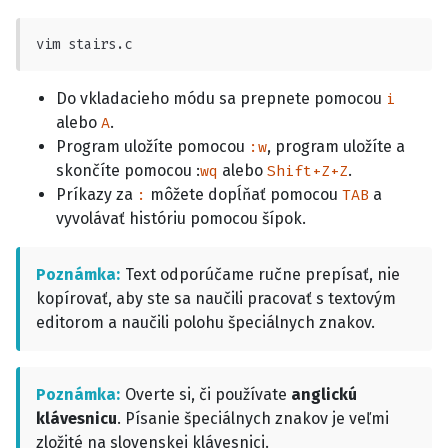
vim stairs.c
Do vkladacieho módu sa prepnete pomocou
i
alebo
.
A
Program uložíte pomocou
, program uložíte a
:w
skončíte pomocou :
alebo
.
wq
Shift+Z+Z
Príkazy za
môžete dopĺňať pomocou
a
:
TAB
vyvolávať históriu pomocou šípok.
Poznámka
Text odporúčame ručne prepísať, nie
kopírovať, aby ste sa naučili pracovať s textovým
editorom a naučili polohu špeciálnych znakov.
Poznámka
Overte si, či používate
anglickú
klávesnicu
. Písanie špeciálnych znakov je veľmi
zložité na slovenskej klávesnici.