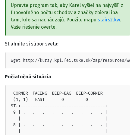
Upravte program tak, aby Karel vyšiel na najvyšší z
ľubovoľného počtu schodov a značky zbieral iba
tam, kde sa nachádzajú. Použite mapu
stairs2.kw
.
Vaše riešenie overte.
Stiahnite si súbor sveta:
wget http://kurzy.kpi.fei.tuke.sk/zap/resources/wor
Počiatočná situácia
 CORNER  FACING  BEEP-BAG  BEEP-CORNER

 (1, 1)   EAST       0         0

ST.+-----------------------------------+

 9 | .   .   .   .   .   .   .   .   . |

   |                                   |

 8 | .   .   .   .   .   .   .   .   . |

   |                                   |
