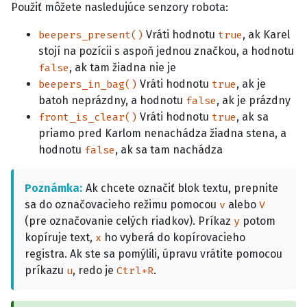
Použiť môžete nasledujúce senzory robota:
Vráti hodnotu
, ak Karel
beepers_present()
true
stojí na pozícii s aspoň jednou značkou, a hodnotu
, ak tam žiadna nie je
false
Vráti hodnotu
, ak je
beepers_in_bag()
true
batoh neprázdny, a hodnotu
, ak je prázdny
false
Vráti hodnotu
, ak sa
front_is_clear()
true
priamo pred Karlom nenachádza žiadna stena, a
hodnotu
, ak sa tam nachádza
false
Poznámka
Ak chcete označiť blok textu, prepnite
sa do označovacieho režimu pomocou
alebo
v
V
(pre označovanie celých riadkov). Príkaz
potom
y
kopíruje text,
ho vyberá do kopírovacieho
x
registra. Ak ste sa pomýlili, úpravu vrátite pomocou
príkazu
, redo je
.
u
Ctrl+R