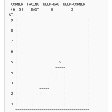
 CORNER  FACING  BEEP-BAG  BEEP-CORNER

 (6, 5)    EAST      0         3

ST.+-----------------------------------+

 9 | .   .   .   .   .   .   .   .   . |

   |                                   |

 8 | .   .   .   .   .   .   .   .   . |

   |                                   |

 7 | .   .   .   .   .   .   .   .   . |

   |                                   |

 6 | .   .   .   .   .   .   .   .   . |

   |                                   |

 5 | .   .   .   .   .   >   .   .   . |

   |                   +---+           |

 4 | .   .   .   .   . | . | .   .   . |

   |               +---+   |           |

 3 | .   .   .   . | .   . | .   .   . |

   |           +---+       |           |

 2 | .   .   . | .   .   . | .   .   . |

   |       +---+           |           |

 1 | .   . | .   .   .   . | .   .   . |

   +-----------------------------------+
