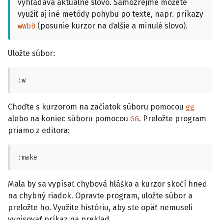
vyhľadáva aktuálne slovo. Samozrejme môžete
využiť aj iné metódy pohybu po texte, napr. príkazy
(posunie kurzor na ďalšie a minulé slovo).
wWbB
Uložte súbor:
:w
Choďte s kurzorom na začiatok súboru pomocou
gg
alebo na koniec súboru pomocou
. Preložte program
GG
priamo z editora:
:make
Mala by sa vypísať chybová hláška a kurzor skočí hneď
na chybný riadok. Opravte program, uložte súbor a
preložte ho. Využite históriu, aby ste opäť nemuseli
vypisovať príkaz na preklad.