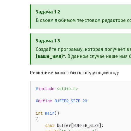
Задача
1.2
В своем любимом текстовом редакторе с
Задача
1.3
Создайте программу, которая получает 
{ваше_имя}"
. В данном случае наше имя 
Решением может быть следующий код:
#
include
<stdio.h>
#
define
 BUFFER_SIZE 20
int
main
()
{

char
 buffer[BUFFER_SIZE];
