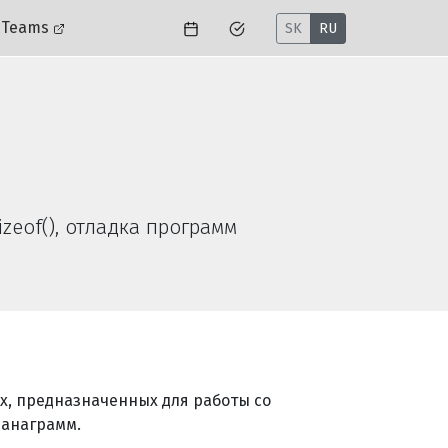
 Teams
SK
RU
izeof(), отладка программ
ах, предназначенных для работы со
 анаграмм.