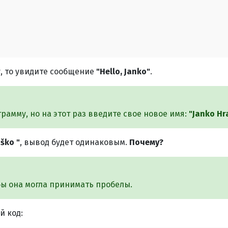
, то увидите сообщение
"Hello, Janko"
.
амму, но на этот раз введите свое новое имя:
"Janko Hr
ško "
, вывод будет одинаковым.
Почему?
бы она могла принимать пробелы.
й код: