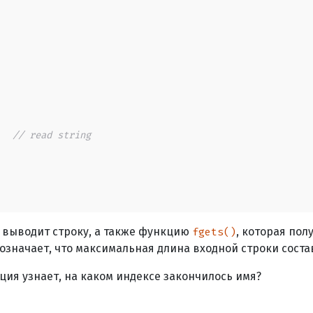
;  
// read string
я выводит строку, а также функцию
, которая пол
fgets()
о означает, что максимальная длина входной строки сост
ция узнает, на каком индексе закончилось имя?