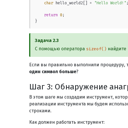
char
 hello_world2[] = 
"Hello World!"
;
return
0
;

}
Задача
2.3
С помощью оператора
найдите 
sizeof()
Если вы правильно выполнили процедуру, то
один символ больше
?
Шаг
3
:
Обнаружение ана
В этом шаге мы создадим инструмент, кото
реализации инструмента мы будем использ
строками.
Как должен работать инструмент: