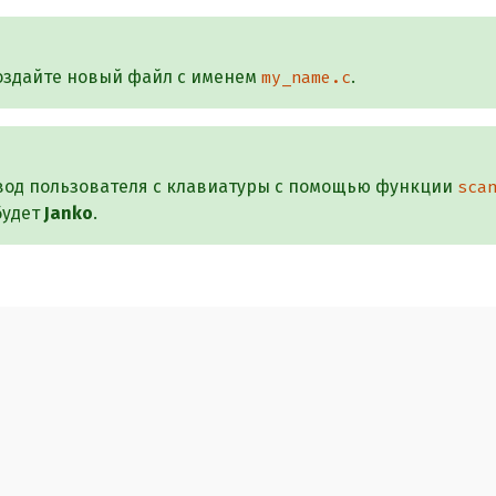
оздайте новый файл с именем
.
my_name.c
ввод пользователя с клавиатуры с помощью функции
sca
будет
Janko
.