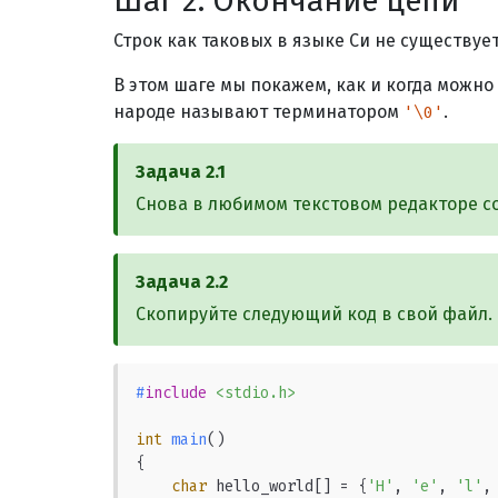
Шаг
2
:
Окончание цепи
Строк как таковых в языке Си не существуе
В этом шаге мы покажем, как и когда можн
народе называют терминатором
.
'\0'
Задача
2.1
Снова в любимом текстовом редакторе с
Задача
2.2
Скопируйте следующий код в свой файл.
#
include
<stdio.h>
int
main
()
{

char
 hello_world[] = {
'H'
, 
'e'
, 
'l'
,