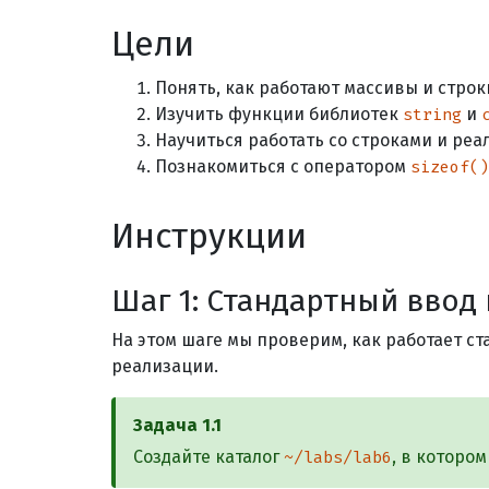
Цели
Понять, как работают массивы и строки
Изучить функции библиотек
и
string
Научиться работать со строками и ре
Познакомиться с оператором
sizeof()
Инструкции
Шаг
1
:
Стандартный ввод 
На этом шаге мы проверим, как работает с
реализации.
Задача
1.1
Создайте каталог
, в которо
~/labs/lab6