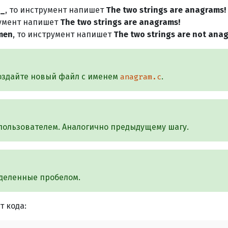
e_
, то инструмент напишет
The two strings are anagrams!
румент напишет
The two strings are anagrams!
men
, то инструмент напишет
The two strings are not ana
оздайте новый файл с именем
.
anagram.c
 пользователем. Аналогично предыдущему шагу.
зделенные пробелом.
 кода: