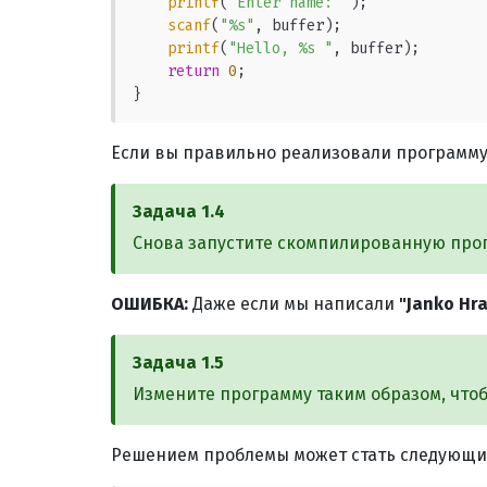
printf
(
"Enter name: "
);

scanf
(
"%s"
, buffer);

printf
(
"Hello, %s "
, buffer);

return
0
;

}
Если вы правильно реализовали программу
Задача
1.4
Снова запустите скомпилированную прогр
ОШИБКА:
Даже если мы написали
"Janko Hra
Задача
1.5
Измените программу таким образом, что
Решением проблемы может стать следующи