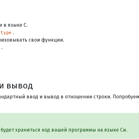
 в языке C.
.
ctype
ализовывать свои функции.
.
и вывод
тандартный ввод и вывод в отношении строки. Попробу
м будет храниться код вашей программы на языке Си.