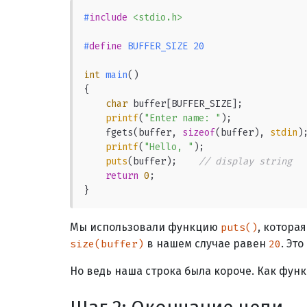
#
include
<stdio.h>
#
define
 BUFFER_SIZE 20
int
main
()
{

char
 buffer[BUFFER_SIZE];

printf
(
"Enter name: "
);

    fgets(buffer, 
sizeof
(buffer), 
stdin
)
printf
(
"Hello, "
);

puts
(buffer);    
// display string
return
0
;

}
Мы использовали функцию
, котора
puts()
в нашем случае равен
. Эт
size(buffer)
20
Но ведь наша строка была короче. Как функ