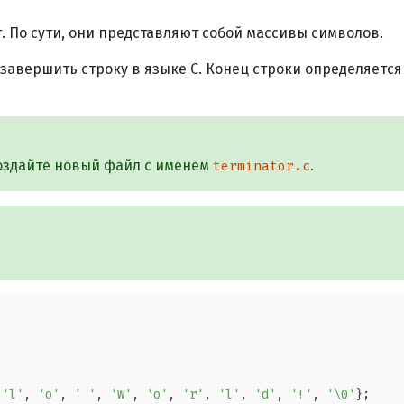
т. По сути, они представляют собой массивы символов.
о завершить строку в языке C. Конец строки определяет
оздайте новый файл с именем
.
terminator.c
 
'l'
, 
'o'
, 
' '
, 
'W'
, 
'o'
, 
'r'
, 
'l'
, 
'd'
, 
'!'
, 
'\0'
};
