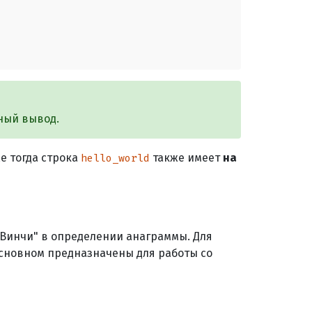
тный вывод.
е тогда строка
также имеет
на
hello_world
а Винчи" в определении анаграммы. Для
основном предназначены для работы со