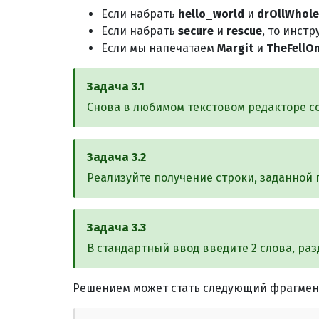
Если набрать
hello_world
и
drOllWhol
Если набрать
secure
и
rescue
, то инст
Если мы напечатаем
Margit
и
TheFellO
Задача
3.1
Снова в любимом текстовом редакторе с
Задача
3.2
Реализуйте получение строки, заданной
Задача
3.3
В стандартный ввод введите 2 слова, ра
Решением может стать следующий фрагмент