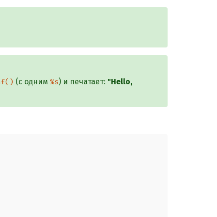
(с одним
) и печатает:
"Hello,
nf()
%s